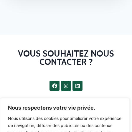
VOUS SOUHAITEZ NOUS
CONTACTER ?
qg.sportsantedijon@gmail.com
Nous respectons votre vie privée.
07 68 69 67 37
Nous utilisons des cookies pour améliorer votre expérience
de navigation, diffuser des publicités ou des contenus
18 rue Philippe le bon 21850 Saint Apollinaire