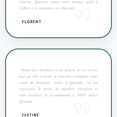
chacun. Quentin saura vous donner goût à
l’effort et à atteindre vos objectifs.”
FLORENT
”Ayant des douleurs à un genou, je ne savais
pas qu’elle activité je pouvais pratiquer sans
avoir de douleurs. Grâce à Quentin, j’ai pu
reprendre le sport, de manière encadrée et
sans douleur! Je recommande à 100%, merci
Quentin .”
JUSTINE