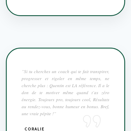
”Si tu cherches un coach qui te fait transpirer,
progresser et rigoler en même temps, ne
cherche plus : Quentin est LA référence. Il a le
don de te motiver même quand t’as zéro
énergie. Toujours pro, toujours cool, Résultats
au rendez-vous, bonne humeur en bonus. Bref,
une vraie pépite !”
CORALIE